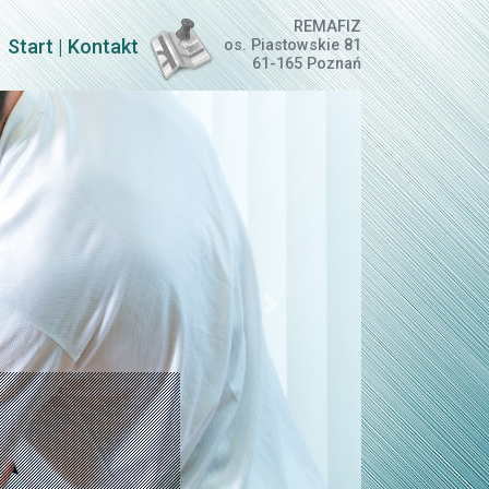
REMAFIZ
Start
|
Kontakt
os. Piastowskie 81
61-165 Poznań
Nastepny