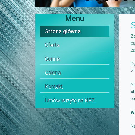
Menu
Strona główna
Za
bą
Oferta
za
Cennik
Dy
Za
Galeria
Na
Kontakt
u
te
Umów wizytę na NFZ
W
Na