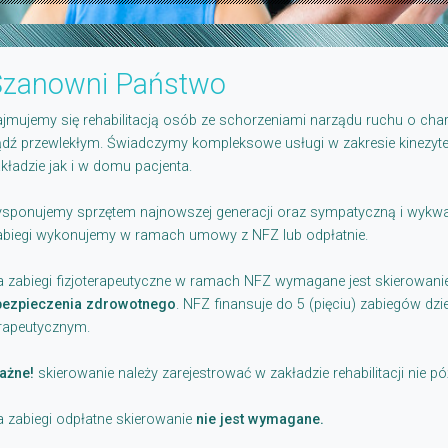
Szanowni Państwo
jmujemy się rehabilitacją osób ze schorzeniami narządu ruchu o ch
dź przewlekłym. Świadczymy kompleksowe usługi w zakresie kinezytera
kładzie jak i w domu pacjenta.
sponujemy sprzętem najnowszej generacji oraz sympatyczną i wykwa
biegi wykonujemy w ramach umowy z NFZ lub odpłatnie.
 zabiegi fizjoterapeutyczne w ramach NFZ wymagane jest skierowani
bezpieczenia zdrowotnego
. NFZ finansuje do 5 (pięciu) zabiegów dz
rapeutycznym.
ażne!
skierowanie należy zarejestrować w zakładzie rehabilitacji nie pó
 zabiegi odpłatne skierowanie
nie jest wymagane.