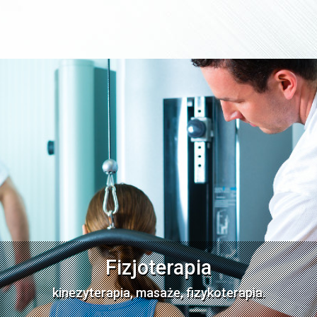
Fizjoterapia
kinezyterapia, masaże, fizykoterapia.